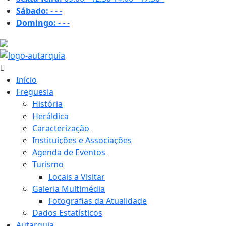
Sábado:
-
-
-
Domingo:
-
-
-
27.9 ºC
Início
Freguesia
História
Heráldica
Caracterização
Instituições e Associações
Agenda de Eventos
Turismo
Locais a Visitar
Galeria Multimédia
Fotografias da Atualidade
Dados Estatísticos
Autarquia