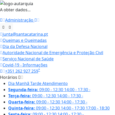
A obter dados...
Administração
junta@santacatarina.pt
Queimas e Queimadas
Dia da Defesa Nacional
Autoridade Nacional de Emergência e Proteção Civil
Serviço Nacional de Saúde
Covid-19 - Informações
*
+351 262 927 259
Horários
Dia
Manhã
Tarde
Atendimento
Segunda-feira:
09:00 - 12:30
14:00 - 17:30
-
Terça-feira:
09:00 - 12:30
14:00 - 17:30
-
Quarta-feira:
09:00 - 12:30
14:00 - 17:30
-
Quinta-feira:
09:00 - 12:30
14:00 - 17:30
17:00 - 18:30
Sexta-feira:
09:00 - 12:30
14:00 - 17:30
-