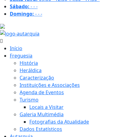
Sábado:
-
-
-
Domingo:
-
-
-
24.5 ºC
Início
Freguesia
História
Heráldica
Caracterização
Instituições e Associações
Agenda de Eventos
Turismo
Locais a Visitar
Galeria Multimédia
Fotografias da Atualidade
Dados Estatísticos
Autarquia