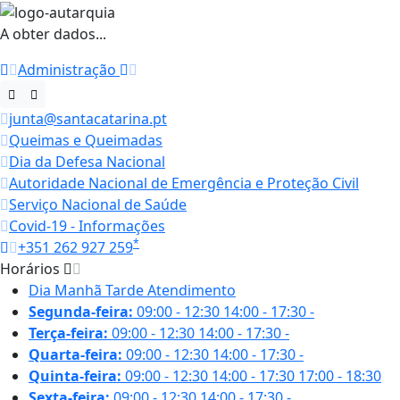
A obter dados...
Administração
junta@santacatarina.pt
Queimas e Queimadas
Dia da Defesa Nacional
Autoridade Nacional de Emergência e Proteção Civil
Serviço Nacional de Saúde
Covid-19 - Informações
*
+351 262 927 259
Horários
Dia
Manhã
Tarde
Atendimento
Segunda-feira:
09:00 - 12:30
14:00 - 17:30
-
Terça-feira:
09:00 - 12:30
14:00 - 17:30
-
Quarta-feira:
09:00 - 12:30
14:00 - 17:30
-
Quinta-feira:
09:00 - 12:30
14:00 - 17:30
17:00 - 18:30
Sexta-feira:
09:00 - 12:30
14:00 - 17:30
-