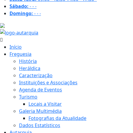
Sábado:
-
-
-
Domingo:
-
-
-
14.9 ºC
Início
Freguesia
História
Heráldica
Caracterização
Instituições e Associações
Agenda de Eventos
Turismo
Locais a Visitar
Galeria Multimédia
Fotografias da Atualidade
Dados Estatísticos
Autarquia