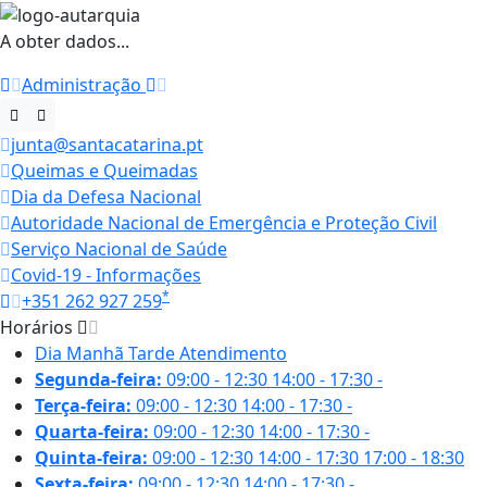
A obter dados...
Administração
junta@santacatarina.pt
Queimas e Queimadas
Dia da Defesa Nacional
Autoridade Nacional de Emergência e Proteção Civil
Serviço Nacional de Saúde
Covid-19 - Informações
*
+351 262 927 259
Horários
Dia
Manhã
Tarde
Atendimento
Segunda-feira:
09:00 - 12:30
14:00 - 17:30
-
Terça-feira:
09:00 - 12:30
14:00 - 17:30
-
Quarta-feira:
09:00 - 12:30
14:00 - 17:30
-
Quinta-feira:
09:00 - 12:30
14:00 - 17:30
17:00 - 18:30
Sexta-feira:
09:00 - 12:30
14:00 - 17:30
-