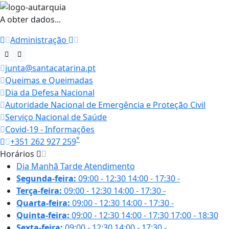
A obter dados...
Administração
junta@santacatarina.pt
Queimas e Queimadas
Dia da Defesa Nacional
Autoridade Nacional de Emergência e Proteção Civil
Serviço Nacional de Saúde
Covid-19 - Informações
*
+351 262 927 259
Horários
Dia
Manhã
Tarde
Atendimento
Segunda-feira:
09:00 - 12:30
14:00 - 17:30
-
Terça-feira:
09:00 - 12:30
14:00 - 17:30
-
Quarta-feira:
09:00 - 12:30
14:00 - 17:30
-
Quinta-feira:
09:00 - 12:30
14:00 - 17:30
17:00 - 18:30
Sexta-feira:
09:00 - 12:30
14:00 - 17:30
-