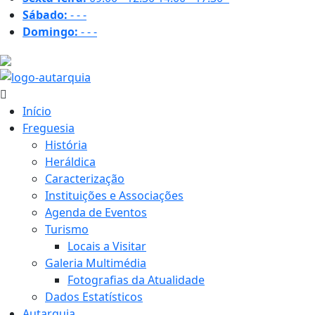
Sábado:
-
-
-
Domingo:
-
-
-
23.3 ºC
Início
Freguesia
História
Heráldica
Caracterização
Instituições e Associações
Agenda de Eventos
Turismo
Locais a Visitar
Galeria Multimédia
Fotografias da Atualidade
Dados Estatísticos
Autarquia