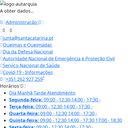
A obter dados...
Administração
junta@santacatarina.pt
Queimas e Queimadas
Dia da Defesa Nacional
Autoridade Nacional de Emergência e Proteção Civil
Serviço Nacional de Saúde
Covid-19 - Informações
*
+351 262 927 259
Horários
Dia
Manhã
Tarde
Atendimento
Segunda-feira:
09:00 - 12:30
14:00 - 17:30
-
Terça-feira:
09:00 - 12:30
14:00 - 17:30
-
Quarta-feira:
09:00 - 12:30
14:00 - 17:30
-
Quinta-feira:
09:00 - 12:30
14:00 - 17:30
17:00 - 18:30
Sexta-feira:
09:00 - 12:30
14:00 - 17:30
-