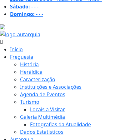
Sábado:
-
-
-
Domingo:
-
-
-
27.1 ºC
Início
Freguesia
História
Heráldica
Caracterização
Instituições e Associações
Agenda de Eventos
Turismo
Locais a Visitar
Galeria Multimédia
Fotografias da Atualidade
Dados Estatísticos
Autarquia