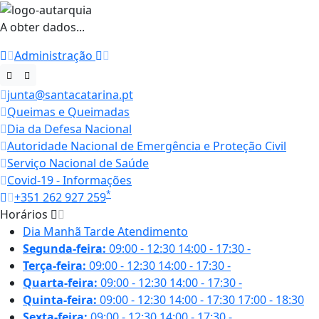
A obter dados...
Administração
junta@santacatarina.pt
Queimas e Queimadas
Dia da Defesa Nacional
Autoridade Nacional de Emergência e Proteção Civil
Serviço Nacional de Saúde
Covid-19 - Informações
*
+351 262 927 259
Horários
Dia
Manhã
Tarde
Atendimento
Segunda-feira:
09:00 - 12:30
14:00 - 17:30
-
Terça-feira:
09:00 - 12:30
14:00 - 17:30
-
Quarta-feira:
09:00 - 12:30
14:00 - 17:30
-
Quinta-feira:
09:00 - 12:30
14:00 - 17:30
17:00 - 18:30
Sexta-feira:
09:00 - 12:30
14:00 - 17:30
-