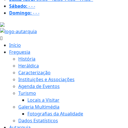
Sábado:
-
-
-
Domingo:
-
-
-
27.1 ºC
Início
Freguesia
História
Heráldica
Caracterização
Instituições e Associações
Agenda de Eventos
Turismo
Locais a Visitar
Galeria Multimédia
Fotografias da Atualidade
Dados Estatísticos
Autarquia